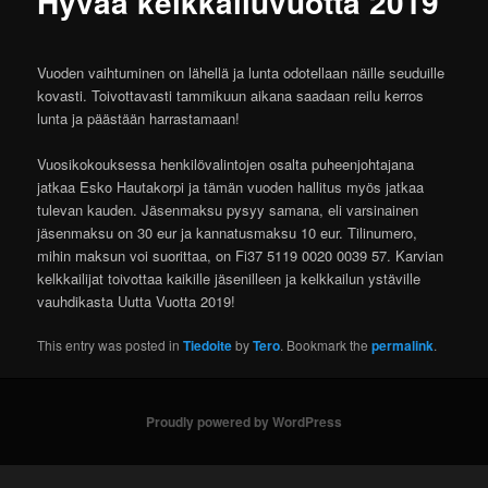
Hyvää kelkkailuvuotta 2019
Vuoden vaihtuminen on lähellä ja lunta odotellaan näille seuduille
kovasti. Toivottavasti tammikuun aikana saadaan reilu kerros
lunta ja päästään harrastamaan!
Vuosikokouksessa henkilövalintojen osalta puheenjohtajana
jatkaa Esko Hautakorpi ja tämän vuoden hallitus myös jatkaa
tulevan kauden. Jäsenmaksu pysyy samana, eli varsinainen
jäsenmaksu on 30 eur ja kannatusmaksu 10 eur. Tilinumero,
mihin maksun voi suorittaa, on Fi37 5119 0020 0039 57. Karvian
kelkkailijat toivottaa kaikille jäsenilleen ja kelkkailun ystäville
vauhdikasta Uutta Vuotta 2019!
This entry was posted in
Tiedoite
by
Tero
. Bookmark the
permalink
.
Proudly powered by WordPress