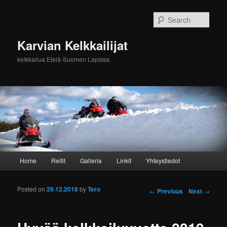
Sear
Karvian Kelkkailijat
kelkkailua Etelä-Suomen Lapissa.
Main menu
Home
Reitit
Galleria
Linkit
Yhteystiedot
Skip to primary content
Skip to secondary content
Posted on
29.12.2018
by
Tero
Post navigation
←
Previous
Next
→