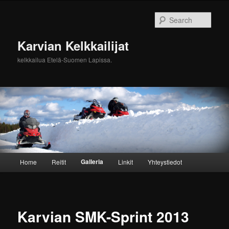
Sear
Karvian Kelkkailijat
kelkkailua Etelä-Suomen Lapissa.
Main menu
Galleria
Home
Reitit
Linkit
Yhteystiedot
Skip to primary content
Skip to secondary content
Karvian SMK-Sprint 2013