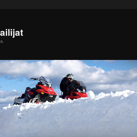
ilijat
a.