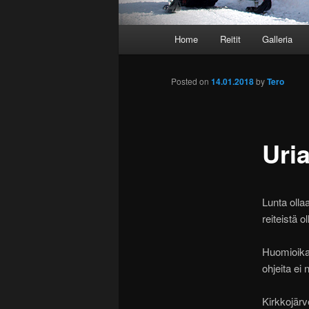
Main menu
Home
Reitit
Galleria
Skip to primary content
Skip to secondary content
Post navigation
Posted on
14.01.2018
by
Tero
Uri
Lunta olla
reiteistä 
Huomioikaa 
ohjeita ei
Kirkkojärv