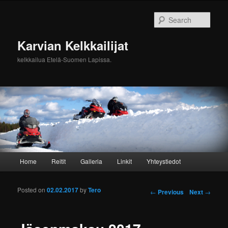
Sear
Karvian Kelkkailijat
kelkkailua Etelä-Suomen Lapissa.
Main menu
Home
Reitit
Galleria
Linkit
Yhteystiedot
Skip to primary content
Skip to secondary content
Posted on
02.02.2017
by
Tero
Post navigation
←
Previous
Next
→