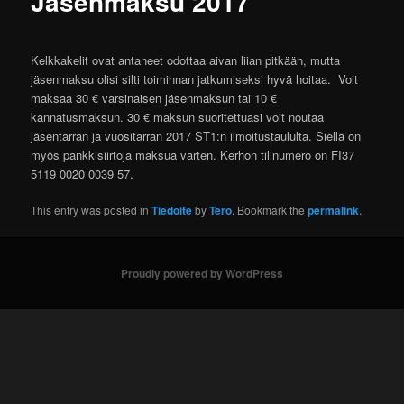
Jäsenmaksu 2017
Kelkkakelit ovat antaneet odottaa aivan liian pitkään, mutta
jäsenmaksu olisi silti toiminnan jatkumiseksi hyvä hoitaa. Voit
maksaa 30 € varsinaisen jäsenmaksun tai 10 €
kannatusmaksun. 30 € maksun suoritettuasi voit noutaa
jäsentarran ja vuositarran 2017 ST1:n ilmoitustaululta. Siellä on
myös pankkisiirtoja maksua varten. Kerhon tilinumero on FI37
5119 0020 0039 57.
This entry was posted in
Tiedoite
by
Tero
. Bookmark the
permalink
.
Proudly powered by WordPress