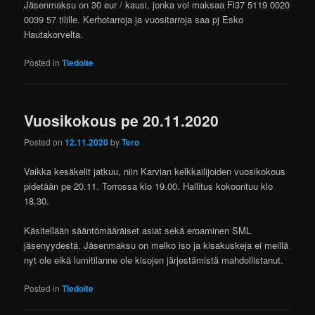
Jäsenmaksu on 30 eur / kausi, jonka voi maksaa Fi37 5119 0020
0039 57 tilille. Kerhotarroja ja vuositarroja saa pj Esko
Hautakorvelta.
Posted in
Tiedoite
Vuosikokous pe 20.11.2020
Posted on
12.11.2020
by
Tero
Vaikka kesäkelit jatkuu, niin Karvian kelkkailijoiden vuosikokous
pidetään pe 20.11. Torrossa klo 19.00. Hallitus kokoontuu klo
18.30.
Käsitellään sääntömääräiset asiat sekä eroaminen SML
jäsenyydestä. Jäsenmaksu on melko iso ja kisakuskeja ei meillä
nyt ole eikä lumitilanne ole kisojen järjestämistä mahdollistanut.
Posted in
Tiedoite