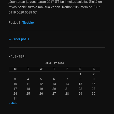
jäsentarran ja vuositarran 2017 ST1:n ilmoitustaululta. Siellä on
myös pankkisiirtoja maksua varten. Kerhon tilinumero on FI37
5119 0020 0039 57.
Posted in
Tiedoite
Post navigation
←
Older posts
KALENTERI
AUGUST 2026
M
T
W
T
F
S
S
1
2
3
4
5
6
7
8
9
10
11
12
13
14
15
16
17
18
19
20
21
22
23
24
25
26
27
28
29
30
31
« Jan