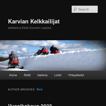
Sear
Karvian Kelkkailijat
kelkkailua Etelä-Suomen Lapissa.
Main menu
Home
Reitit
Galleria
Linkit
Yhteystiedot
Skip to primary content
Skip to secondary content
Tero
AUTHOR ARCHIVES:
Vuosikokous 2023