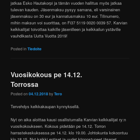
jatkaa Esko Hautakorpi ja tämän vuoden hallitus myös jatkaa
tulevan kauden. Jäsenmaksu pysyy samana, eli varsinainen
jäsenmaksu on 30 eur ja kannatusmaksu 10 eur. Tilinumero,
mihin maksun voi suorittaa, on Fi37 5119 0020 0039 57. Karvian
kelkkailijat toivottaa kaikille jäsenilleen ja kelkkailun ystäville
vauhdikasta Uutta Vuotta 2019!
Posted in
Tiedoite
Vuosikokous pe 14.12.
Torrossa
Posted on
04.12.2018
by
Tero
Tervehdys kelkkakaupan kynnyksellä.
Nyt on aika aloittaa kausi osallistumalla Karvian kelkkailijat ry:n
vuosikokoukseen. Kokous pidetään pe 14.12. Torron
harrastekeskuksessa pe 14.12. klo 19.00. Johtokunta kokoontuu
klo 18.15. Nyt kaikki entiset ja uudet kiinnostuneet jäsenet