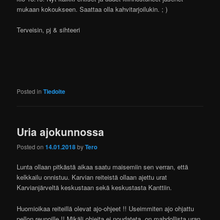
mukaan kokoukseen. Saattaa olla kahvitarjoilukin. ; )
Terveisin, pj & sihteeri
Posted in
Tiedoite
Uria ajokunnossa
Posted on
14.01.2018
by
Tero
Lunta ollaan pitkästä aikaa saatu maisemiin sen verran, että
kelkkailu onnistuu. Karvian reiteistä ollaan ajettu urat
Karvianjärveltä keskustaan sekä keskustasta Kanttiin.
Huomioikaa reiteillä olevat ajo-ohjeet !! Useimmiten ajo ohjattu
pellon reunoille !! Mikäli ohjeita ei noudateta, on mahdollista uran