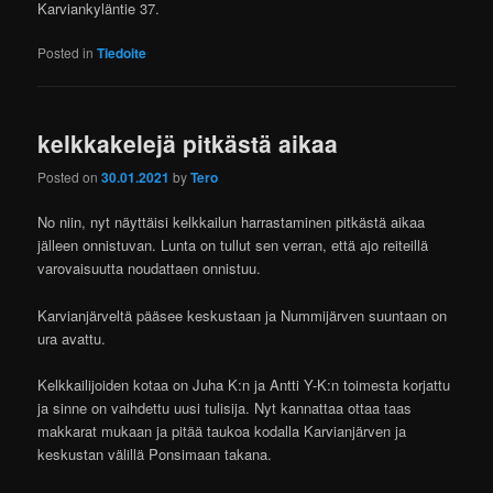
Karviankyläntie 37.
Posted in
Tiedoite
kelkkakelejä pitkästä aikaa
Posted on
30.01.2021
by
Tero
No niin, nyt näyttäisi kelkkailun harrastaminen pitkästä aikaa
jälleen onnistuvan. Lunta on tullut sen verran, että ajo reiteillä
varovaisuutta noudattaen onnistuu.
Karvianjärveltä pääsee keskustaan ja Nummijärven suuntaan on
ura avattu.
Kelkkailijoiden kotaa on Juha K:n ja Antti Y-K:n toimesta korjattu
ja sinne on vaihdettu uusi tulisija. Nyt kannattaa ottaa taas
makkarat mukaan ja pitää taukoa kodalla Karvianjärven ja
keskustan välillä Ponsimaan takana.